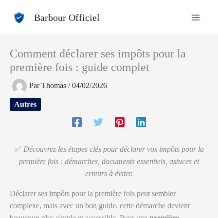
Aller
Barbour Officiel
au
contenu
Comment déclarer ses impôts pour la
première fois : guide complet
Par
Thomas
/
04/02/2026
Autres
✅
Découvrez les étapes clés pour déclarer vos impôts pour la
première fois : démarches, documents essentiels, astuces et
erreurs à éviter.
Déclarer ses impôts pour la première fois peut sembler
complexe, mais avec un bon guide, cette démarche devient
beaucoup plus simple et accessible. Pour une
première