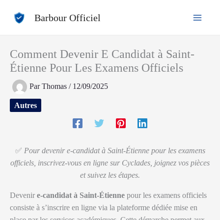
Aller
Barbour Officiel
au
contenu
Comment Devenir E Candidat à Saint-
Étienne Pour Les Examens Officiels
Par
Thomas
/
12/09/2025
Autres
✅
Pour devenir e-candidat à Saint-Étienne pour les examens
officiels, inscrivez-vous en ligne sur Cyclades, joignez vos pièces
et suivez les étapes.
Devenir
e-candidat à Saint-Étienne
pour les examens officiels
consiste à s’inscrire en ligne via la plateforme dédiée mise en
place par les services académiques. Cette démarche permet aux