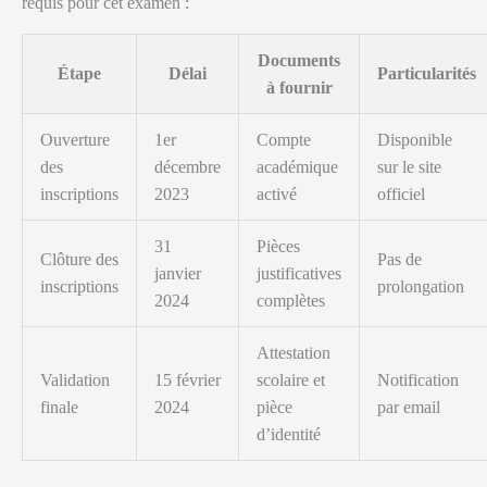
requis pour cet examen :
Documents
Étape
Délai
Particularités
à fournir
Ouverture
1er
Compte
Disponible
des
décembre
académique
sur le site
inscriptions
2023
activé
officiel
31
Pièces
Clôture des
Pas de
janvier
justificatives
inscriptions
prolongation
2024
complètes
Attestation
Validation
15 février
scolaire et
Notification
finale
2024
pièce
par email
d’identité