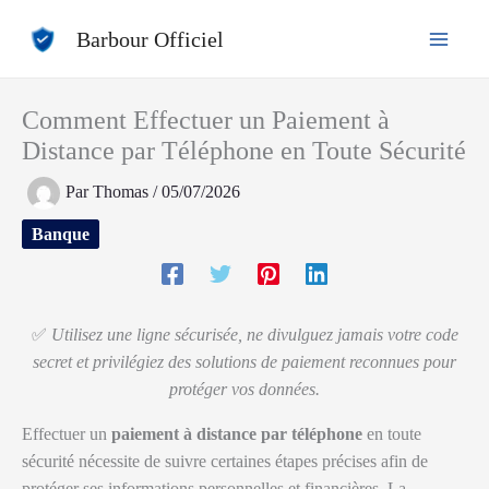
Aller
Barbour Officiel
au
contenu
Comment Effectuer un Paiement à
Distance par Téléphone en Toute Sécurité
Par
Thomas
/
05/07/2026
Banque
✅
Utilisez une ligne sécurisée, ne divulguez jamais votre code
secret et privilégiez des solutions de paiement reconnues pour
protéger vos données.
Effectuer un
paiement à distance par téléphone
en toute
sécurité nécessite de suivre certaines étapes précises afin de
protéger ses informations personnelles et financières. La