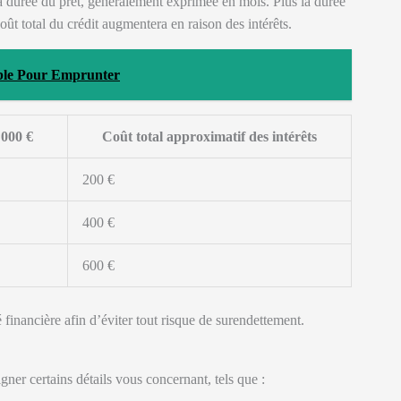
a durée du prêt, généralement exprimée en mois. Plus la durée
oût total du crédit augmentera en raison des intérêts.
able Pour Emprunter
 000 €
Coût total approximatif des intérêts
200 €
400 €
600 €
financière afin d’éviter tout risque de surendettement.
gner certains détails vous concernant, tels que :