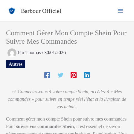
Aller
Barbour Officiel
au
contenu
Comment Gérer Mon Compte Shein Pour
Suivre Mes Commandes
Par
Thomas
/
30/01/2026
Autres
✅
Connectez-vous à votre compte Shein, accédez à « Mes
commandes » pour suivre en temps réel l’état et la livraison de
vos achats.
Comment gérer mon compte Shein pour suivre mes commandes
Pour
suivre vos commandes Shein
, il est essentiel de savoir
gérer correctement votre compte sur le site ou l’application. Une