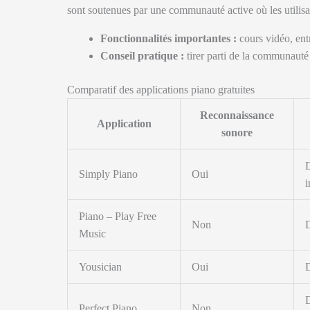
sont soutenues par une communauté active où les utilisa
Fonctionnalités importantes :
cours vidéo, ent
Conseil pratique :
tirer parti de la communauté
Comparatif des applications piano gratuites
Reconnaissance
Application
sonore
D
Simply Piano
Oui
i
Piano – Play Free
Non
Music
Yousician
Oui
D
D
Perfect Piano
Non