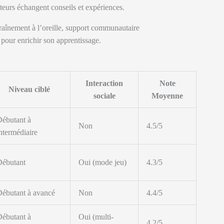
teurs échangent conseils et expériences.
raînement à l’oreille, support communautaire
 pour enrichir son apprentissage.
Interaction
Note
Niveau ciblé
sociale
Moyenne
ébutant à
Non
4.5/5
ntermédiaire
Débutant
Oui (mode jeu)
4.3/5
ébutant à avancé
Non
4.4/5
ébutant à
Oui (multi-
4.2/5