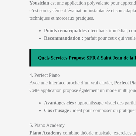
Yousician
est une application polyvalente pour apprendr
c’est son système d’évaluation instantanée et son adapta
techniques et morceaux pratiques.
Points remarquables :
feedback immédiat, cont
Recommandation :
parfait pour ceux qui veul
Quels Services Propose SFR à Saint Jean de la 
4. Perfect Piano
Avec une interface proche d’un vrai clavier,
Perfect Pi
Cette application propose également un mode multi-joueu
Avantages clés :
apprentissage visuel des partiti
Cas d’usage :
idéal pour composer ou pratique
5. Piano Academy
Piano Academy
combine théorie musicale, exercices aud