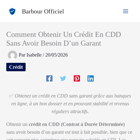
Aller
Barbour Officiel
au
contenu
Comment Obtenir Un Crédit En CDD
Sans Avoir Besoin D’un Garant
Par
Isabelle
/
20/05/2026
Crédit
✅
Obtenez un crédit en CDD sans garant grâce aux banques
en ligne, à un bon dossier et en prouvant stabilité et revenus
réguliers attractifs.
Obtenir un
crédit en CDD (Contrat à Durée Déterminée)
sans avoir besoin d’un garant est tout à fait possible, bien que ce
soit souvent plus complexe que pour les salariés en CDI. Les