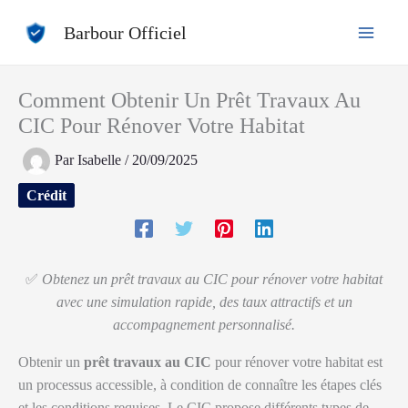
Aller
Barbour Officiel
au
contenu
Comment Obtenir Un Prêt Travaux Au
CIC Pour Rénover Votre Habitat
Par
Isabelle
/
20/09/2025
Crédit
✅
Obtenez un prêt travaux au CIC pour rénover votre habitat
avec une simulation rapide, des taux attractifs et un
accompagnement personnalisé.
Obtenir un
prêt travaux au CIC
pour rénover votre habitat est
un processus accessible, à condition de connaître les étapes clés
et les conditions requises. Le CIC propose différents types de