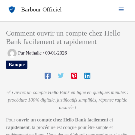
Aller
Barbour Officiel
au
contenu
Comment ouvrir un compte chez Hello
Bank facilement et rapidement
Par
Nathalie
/
09/01/2026
Banque
✅
Ouvrez un compte Hello Bank en ligne en quelques minutes :
procédure 100% digitale, justificatifs simplifiés, réponse rapide
assurée !
Pour
ouvrir un compte chez Hello Bank facilement et
rapidement
, la procédure est conçue pour être simple et
entièrement en ligne. Vous devez d’abord vous rendre sur le site