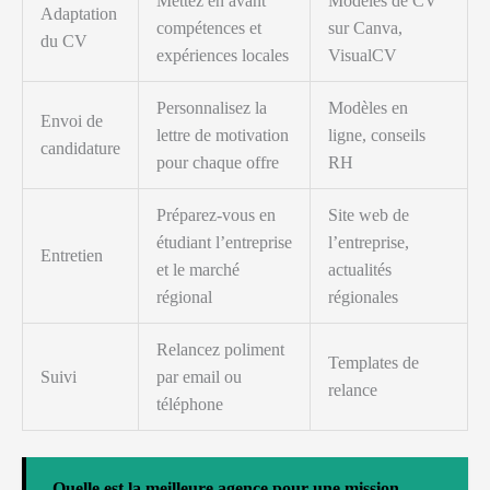
Mettez en avant
Modèles de CV
Adaptation
compétences et
sur Canva,
du CV
expériences locales
VisualCV
Personnalisez la
Modèles en
Envoi de
lettre de motivation
ligne, conseils
candidature
pour chaque offre
RH
Préparez-vous en
Site web de
étudiant l’entreprise
l’entreprise,
Entretien
et le marché
actualités
régional
régionales
Relancez poliment
Templates de
Suivi
par email ou
relance
téléphone
Quelle est la meilleure agence pour une mission