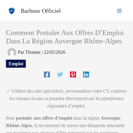
Aller
Barbour Officiel
au
contenu
Comment Postuler Aux Offres D’Emploi
Dans La Région Auvergne Rhône-Alpes
Par
Thomas
/
22/02/2026
Emploi
✅
Utilisez des sites spécialisés, personnalisez votre CV, explorez
les réseaux locaux et postulez directement sur les plateformes
régionales d’emploi.
Pour
postuler aux offres d’emploi
dans la région
Auvergne
Rhône-Alpes
, il est essentiel de suivre une démarche structurée
qui maximise vos chances d’être remarqué par les recruteurs