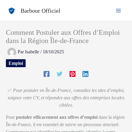
Aller
Barbour Officiel
au
contenu
Comment Postuler aux Offres d’Emploi
dans la Région Île-de-France
Par
Isabelle
/
18/10/2025
Emploi
✅
Pour postuler en Île-de-France, consultez les sites d’emploi,
soignez votre CV, et répondez aux offres des entreprises locales
ciblées.
Pour
postuler efficacement aux offres d’emploi
dans la région
Île-de-France, il est essentiel de suivre un processus structuré.
Commencez par identifier les opportunités adaptées à votre