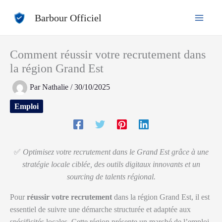
Aller
Barbour Officiel
au
contenu
Comment réussir votre recrutement dans
la région Grand Est
Par
Nathalie
/
30/10/2025
Emploi
✅
Optimisez votre recrutement dans le Grand Est grâce à une
stratégie locale ciblée, des outils digitaux innovants et un
sourcing de talents régional.
Pour
réussir votre recrutement
dans la région Grand Est, il est
essentiel de suivre une démarche structurée et adaptée aux
spécificités locales. Cette région présente un marché de l’emploi