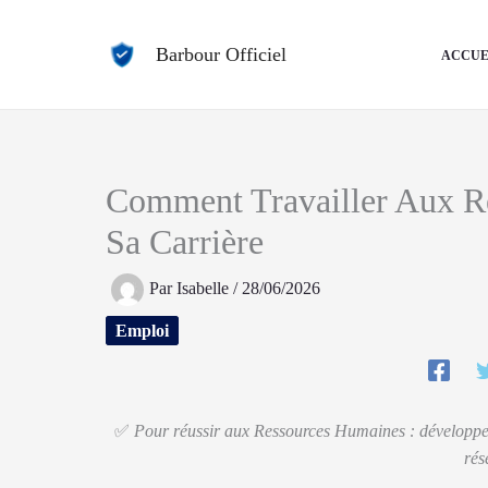
Aller
au
Barbour Officiel
ACCUE
contenu
Comment Travailler Aux Re
Sa Carrière
Par
Isabelle
/
28/06/2026
Emploi
✅
Pour réussir aux Ressources Humaines : développez vo
rés