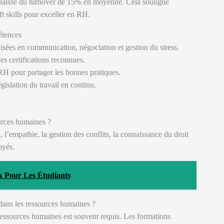
ne baisse du turnover de 15% en moyenne. Cela souligne
t skills pour exceller en RH.
étences
lisées en communication, négociation et gestion du stress.
des certifications reconnues.
RH pour partager les bonnes pratiques.
égislation du travail en continu.
urces humaines ?
l’empathie, la gestion des conflits, la connaissance du droit
oyés.
x Pour Les Étudiants
dans les ressources humaines ?
ressources humaines est souvent requis. Les formations