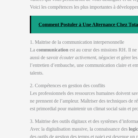
Voici les compétences les plus importantes à développe
Comment Postuler à Une Alternance Chez Tota
1. Maitrise de la communication interpersonnelle
La
communication
est au cœur des missions RH. Il ne 
aussi de savoir
écouter activement
, négocier et gérer le
l’entretien d’embauche, une communication claire et empa
talents.
2. Compétences en gestion des conflits
Les professionnels des ressources humaines doivent sav
ne prennent de l’ampleur. Maîtriser des techniques de rés
est primordial pour maintenir un climat social sain et pro
3. Maitrise des outils digitaux et des systèmes d’infor
Avec la digitalisation massive, la connaissance des
logi
des outils de gestion des temps et paie) est devenue un 