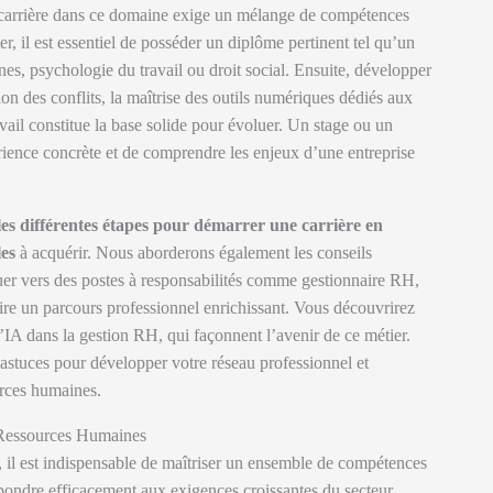
 carrière dans ce domaine exige un mélange de compétences
r, il est essentiel de posséder un diplôme pertinent tel qu’un
s, psychologie du travail ou droit social. Ensuite, développer
 des conflits, la maîtrise des outils numériques dédiés aux
ail constitue la base solide pour évoluer. Un stage ou un
ence concrète et de comprendre les enjeux d’une entreprise
les différentes étapes pour démarrer une carrière en
es
à acquérir. Nous aborderons également les conseils
luer vers des postes à responsabilités comme gestionnaire RH,
ire un parcours professionnel enrichissant. Vous découvrirez
 l’IA dans la gestion RH, qui façonnent l’avenir de ce métier.
astuces pour développer votre réseau professionnel et
urces humaines.
 Ressources Humaines
, il est indispensable de maîtriser un ensemble de compétences
épondre efficacement aux exigences croissantes du secteur.