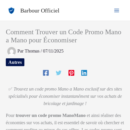
Aller
Barbour Officiel
au
contenu
Comment Trouver un Code Promo Mano
a Mano pour Économiser
Par
Thomas
/
07/11/2025
Autres
✅
Trouvez un code promo Mano a Mano exclusif sur des sites
spécialisés pour économiser instantanément sur vos achats de
bricolage et jardinage !
Pour
trouver un code promo ManoMano
et ainsi réaliser des
économies sur vos achats, il est essentiel de savoir où chercher et
comment profiter au mieux de ces offres. Les codes promo sont