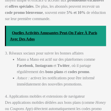
moyen simple et efficace d’accéder aux
promotions exclusives
et
offres spéciales
. De plus, les abonnés peuvent recevoir un
code promo bienvenue
, souvent entre
5% et 10%
de réduction
sur leur première commande.
Quelles Activités Amusantes Peut-On Faire À Paris
Avec Des Ados
3. Réseaux sociaux pour suivre les bonnes affaires
Mano a Mano est actif sur des plateformes comme
Facebook
,
Instagram
et
Twitter
, où il partage
régulièrement des
bons plans
et
codes promo
.
Astuce :
activez les notifications pour être informé
immédiatement des nouvelles promotions.
4. Applications mobiles et extensions de navigateur
Des applications mobiles dédiées aux bons plans (comme
Honey
ou
Coupons App
) détectent automatiquement les codes promo