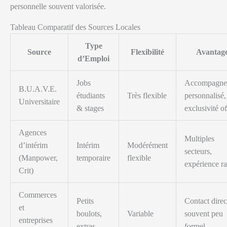
personnelle souvent valorisée.
Tableau Comparatif des Sources Locales
Type
Source
Flexibilité
Avantag
d’Emploi
Jobs
Accompagne
B.U.A.V.E.
étudiants
Très flexible
personnalisé,
Universitaire
& stages
exclusivité of
Agences
Multiples
d’intérim
Intérim
Modérément
secteurs,
(Manpower,
temporaire
flexible
expérience r
Crit)
Commerces
Petits
Contact direc
et
boulots,
Variable
souvent peu
entreprises
extras
formel