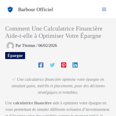
Aller
Barbour Officiel
au
contenu
Comment Une Calculatrice Financière
Aide-t-elle à Optimiser Votre Épargne
Par
Thomas
/
06/02/2026
Épargne
✅
Une calculatrice financière optimise votre épargne en
simulant gains, intérêts et placements, pour des décisions
stratégiques et rentables.
Une
calculatrice financière
aide à optimiser votre épargne en
vous permettant de simuler différents scénarios d’investissement
et d’épargne selon des variables comme le montant initial, le