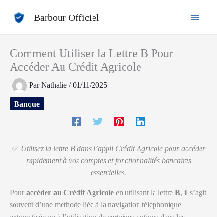
Aller
Barbour Officiel
au
contenu
Comment Utiliser la Lettre B Pour
Accéder Au Crédit Agricole
Par
Nathalie
/
01/11/2025
Banque
✅
Utilisez la lettre B dans l’appli Crédit Agricole pour accéder
rapidement à vos comptes et fonctionnalités bancaires
essentielles.
Pour
accéder au Crédit Agricole
en utilisant la lettre
B
, il s’agit
souvent d’une méthode liée à la navigation téléphonique
automatisée ou à l’utilisation de certaines options dans les