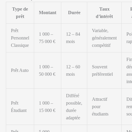
Type de
Taux
Montant
Durée
prêt
d’intérêt
Prêt
Variable,
1 000 –
12 – 84
Po
Personnel
généralement
75 000 €
mois
rap
Classique
compétitif
Fi
1 000 –
12 – 60
Souvent
déd
Prêt Auto
50 000 €
mois
préférentiel
as
int
Différé
Attractif
Di
Prêt
1 000 –
possible,
pour
re
Étudiant
15 000 €
durée
étudiants
so
adaptée
Prêt
5 000 –
Mo