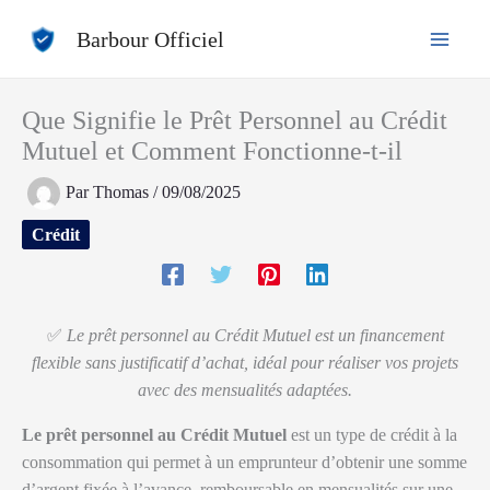
Aller
Barbour Officiel
au
contenu
Que Signifie le Prêt Personnel au Crédit
Mutuel et Comment Fonctionne-t-il
Par
Thomas
/
09/08/2025
Crédit
✅
Le prêt personnel au Crédit Mutuel est un financement
flexible sans justificatif d’achat, idéal pour réaliser vos projets
avec des mensualités adaptées.
Le prêt personnel au Crédit Mutuel
est un type de crédit à la
consommation qui permet à un emprunteur d’obtenir une somme
d’argent fixée à l’avance, remboursable en mensualités sur une