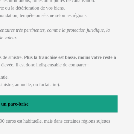
e les infiltrations, fuites ou ruptures de canalisation.
te ou la détérioration de vos biens.
nondation, tempête ou séisme selon les régions.
ntaires très pertinentes, comme la protection juridique, la
de valeur.
 de sinistre.
Plus la franchise est basse, moins votre reste à
 élevée. Il est donc indispensable de comparer :
ntie.
nistre, annuelle, ou forfaitaire).
r un pare-brise
 euros est habituelle, mais dans certaines régions sujettes