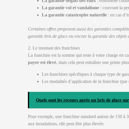
La garantie dégâts des eaux
: essentielle contr
La garantie vol et vandalisme
: couvrant la per
La garantie catastrophe naturelle
: en cas d’i
Certaines offres proposent aussi des garanties compléme
garantie bris de glace ou encore la garantie des objets 
2. Le montant des franchises
La franchise est la somme qui reste à votre charge en cas
payer est élevé
, mais cela peut entraîner une prime plus
Les franchises spécifiques à chaque type de gara
Les modalités d’application de la franchise (par si
Quels sont les recours après un bris de glace su
Pour exemple, une franchise standard autour de 150 à 300
aux inondations, elle peut être plus élevée.