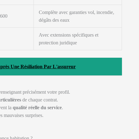
Complète avec garanties vol, incendie,
 600
dégâts des eaux
Avec extensions spécifiques et
protection juridique
rès Une Résiliation Par L'assureur
enseignant précisément votre profil.
rticulières
de chaque contrat.
vent la
qualité réelle du service
.
s mauvaises surprises.
ance habitation ?