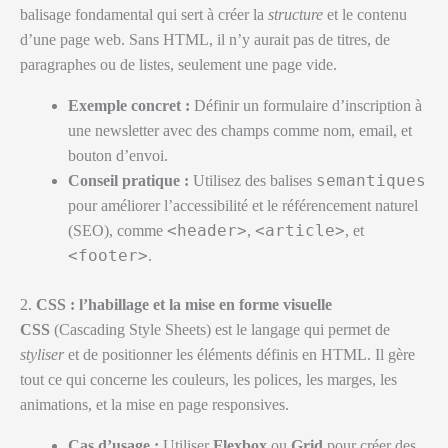
balisage fondamental qui sert à créer la
structure
et le contenu
d’une page web. Sans HTML, il n’y aurait pas de titres, de
paragraphes ou de listes, seulement une page vide.
Exemple concret :
Définir un formulaire d’inscription à
une newsletter avec des champs comme nom, email, et
bouton d’envoi.
semantiques
Conseil pratique :
Utilisez des balises
pour améliorer l’accessibilité et le référencement naturel
<header>
<article>
(SEO), comme
,
, et
<footer>
.
2.
CSS : l’habillage et la mise en forme visuelle
CSS
(Cascading Style Sheets) est le langage qui permet de
styliser
et de positionner les éléments définis en HTML. Il gère
tout ce qui concerne les couleurs, les polices, les marges, les
animations, et la mise en page responsives.
Cas d’usage :
Utiliser
Flexbox
ou
Grid
pour créer des