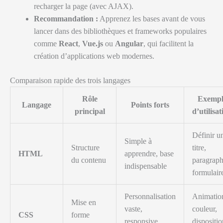
recharger la page (avec AJAX).
Recommandation :
Apprenez les bases avant de vous
lancer dans des bibliothèques et frameworks populaires
comme
React
,
Vue.js
ou
Angular
, qui facilitent la
création d’applications web modernes.
Comparaison rapide des trois langages
Rôle
Exempl
Langage
Points forts
principal
d’utilisat
Définir u
Simple à
Structure
titre,
HTML
apprendre, base
du contenu
paragraph
indispensable
formulair
Personnalisation
Animatio
Mise en
vaste,
couleur,
CSS
forme
responsive
dispositio