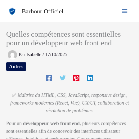
Aller
Barbour Officiel
au
contenu
Quelles compétences sont essentielles
pour un développeur web front end
Par
Isabelle
/
17/10/2025
Autres
✅
Maîtrise du HTML, CSS, JavaScript, responsive design,
frameworks modernes (React, Vue), UX/UI, collaboration et
résolution de problèmes.
Pour un
développeur web front end
, plusieurs compétences
sont essentielles afin de concevoir des interfaces utilisateur
efficaces, intuitives et performantes. Ces compétences