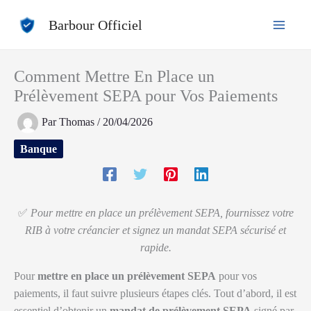
Aller
Barbour Officiel
au
contenu
Comment Mettre En Place un
Prélèvement SEPA pour Vos Paiements
Par
Thomas
/
20/04/2026
Banque
✅
Pour mettre en place un prélèvement SEPA, fournissez votre
RIB à votre créancier et signez un mandat SEPA sécurisé et
rapide.
Pour
mettre en place un prélèvement SEPA
pour vos
paiements, il faut suivre plusieurs étapes clés. Tout d’abord, il est
essentiel d’obtenir un
mandat de prélèvement SEPA
signé par