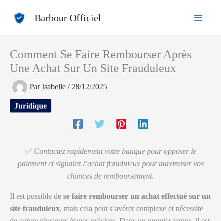
Aller
Barbour Officiel
au
contenu
Comment Se Faire Rembourser Après
Une Achat Sur Un Site Frauduleux
Par
Isabelle
/
28/12/2025
Juridique
✅
Contactez rapidement votre banque pour opposer le
paiement et signalez l’achat frauduleux pour maximiser vos
chances de remboursement.
Il est possible de
se faire rembourser un achat effectué sur un
site frauduleux
, mais cela peut s’avérer complexe et nécessite
de suivre plusieurs étapes précises. Dans un premier temps, il est