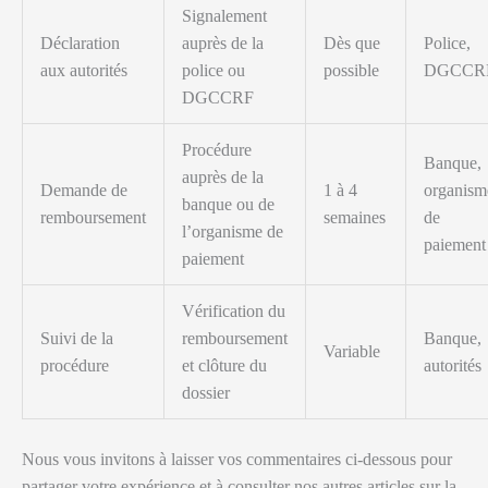
Signalement
Déclaration
auprès de la
Dès que
Police,
aux autorités
police ou
possible
DGCCR
DGCCRF
Procédure
Banque,
auprès de la
Demande de
1 à 4
organism
banque ou de
remboursement
semaines
de
l’organisme de
paiement
paiement
Vérification du
Suivi de la
remboursement
Banque,
Variable
procédure
et clôture du
autorités
dossier
Nous vous invitons à laisser vos commentaires ci-dessous pour
partager votre expérience et à consulter nos autres articles sur la