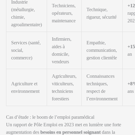
Industrie
Techniciens,
+1
(métallurgie,
Technique,
opérateurs,
rapp
chimie,
rigueur, sécurité
maintenance
202
agroalimentaire)
Infirmiers,
Services (santé,
Empathie,
aides à
+1
social,
communication,
domicile,
an
commerce)
gestion clientèle
vendeurs
Agriculteurs,
Connaissances
Agriculture et
viticulteurs,
techniques,
+8
environnement
techniciens
respect de
ans
forestiers
l’environnement
Cas d’étude : le boom de l’emploi paramédical
Un rapport de Pôle Emploi en 2023 met en lumière une forte
augmentation des
besoins en personnel soignant
dans la