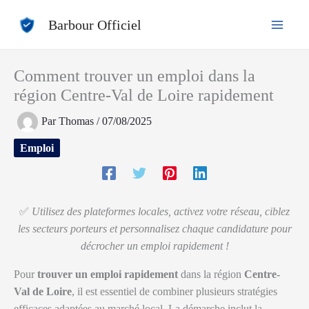
Aller
Barbour Officiel
au
contenu
Comment trouver un emploi dans la
région Centre-Val de Loire rapidement
Par
Thomas
/
07/08/2025
Emploi
✅
Utilisez des plateformes locales, activez votre réseau, ciblez
les secteurs porteurs et personnalisez chaque candidature pour
décrocher un emploi rapidement !
Pour
trouver un emploi rapidement
dans la région
Centre-
Val de Loire
, il est essentiel de combiner plusieurs stratégies
efficaces adaptées au marché local. La démarche inclut la