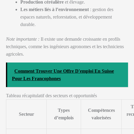
Production céréalière
et élevage.
Les métiers liés à l’environnement
: gestion des
espaces naturels, reforestation, et développement
durable.
Note importante :
Il existe une demande croissante en profils
techniques, comme les ingénieurs agronomes et les techniciens
agricoles.
Comment Trouver Une Offre D'emploi En Suisse
Pour Les Francophones
Tableau récapitulatif des secteurs et opportunités
T
Types
Compétences
Secteur
rec
d’emplois
valorisées