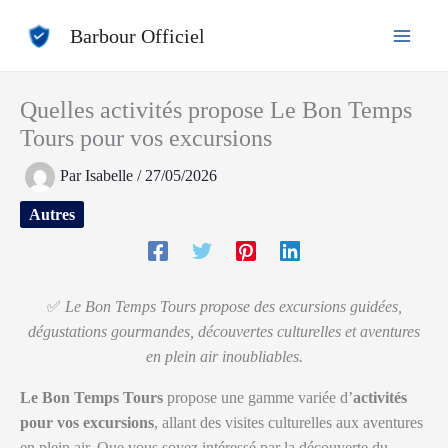
Aller
Barbour Officiel
au
contenu
Quelles activités propose Le Bon Temps
Tours pour vos excursions
Par
Isabelle
/
27/05/2026
Autres
✅
Le Bon Temps Tours propose des excursions guidées,
dégustations gourmandes, découvertes culturelles et aventures
en plein air inoubliables.
Le Bon Temps Tours
propose une gamme variée d’
activités
pour vos excursions
, allant des visites culturelles aux aventures
en plein air. Que vous soyez intéressé par la découverte du