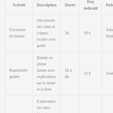
Prix
Activité
Description
Durée
Publ
indicatif
Découverte
des côtes et
Excursion
Adul
criques
3h
50 €
en bateau
fami
locales avec
guide
Balade en
pleine
Randonnée
nature avec
2h à
35 €
Tout
guidée
explications
4h
sur la faune
et la flore
Exploration
des sites