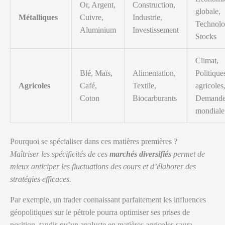
Or, Argent,
Construction,
globale,
Métalliques
Cuivre,
Industrie,
Technolo
Aluminium
Investissement
Stocks
Climat,
Blé, Maïs,
Alimentation,
Politique
Agricoles
Café,
Textile,
agricoles
Coton
Biocarburants
Demand
mondiale
Pourquoi se spécialiser dans ces matières premières ?
Maîtriser les spécificités de ces
marchés diversifiés
permet de
mieux anticiper les fluctuations des cours et d’élaborer des
stratégies efficaces.
Par exemple, un trader connaissant parfaitement les influences
géopolitiques sur le pétrole pourra optimiser ses prises de
position, tandis qu’un analyste en matières agricoles saura