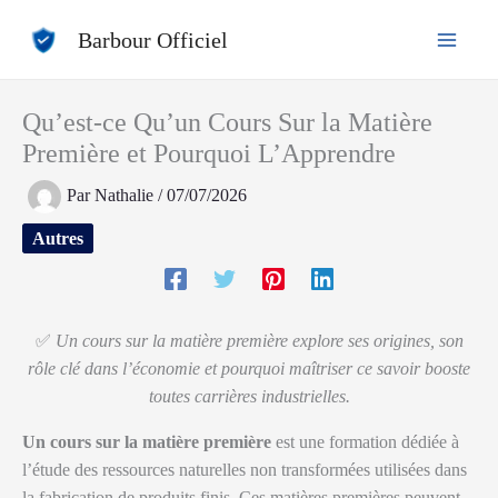
Aller
Barbour Officiel
au
contenu
Qu’est-ce Qu’un Cours Sur la Matière
Première et Pourquoi L’Apprendre
Par
Nathalie
/
07/07/2026
Autres
✅
Un cours sur la matière première explore ses origines, son
rôle clé dans l’économie et pourquoi maîtriser ce savoir booste
toutes carrières industrielles.
Un cours sur la matière première
est une formation dédiée à
l’étude des ressources naturelles non transformées utilisées dans
la fabrication de produits finis. Ces matières premières peuvent