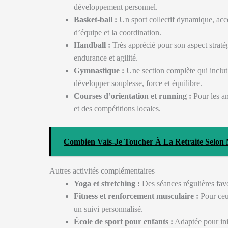
développement personnel.
Basket-ball :
Un sport collectif dynamique, acces
d’équipe et la coordination.
Handball :
Très apprécié pour son aspect stratég
endurance et agilité.
Gymnastique :
Une section complète qui inclut 
développer souplesse, force et équilibre.
Courses d’orientation et running :
Pour les am
et des compétitions locales.
Combien Vais-Je Toucher À La Retraite Selon 
Autres activités complémentaires
Yoga et stretching :
Des séances régulières favor
Fitness et renforcement musculaire :
Pour ceu
un suivi personnalisé.
École de sport pour enfants :
Adaptée pour init