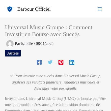
Aller
Barbour Officiel
au
contenu
Universal Music Groupe : Comment
Investir en Bourse avec Succès
Par
Isabelle
/
08/11/2025
Autres
✅
Pour investir avec succès dans Universal Music Group,
analysez ses résultats financiers, tendances musicales et
diversifiez votre portefeuille.
Investir dans Universal Music Group (UMG) en bourse peut être
une opportunité intéressante grâce à la position dominante de
l’entreprise dans l’industrie musicale mondiale. Pour réussir cet