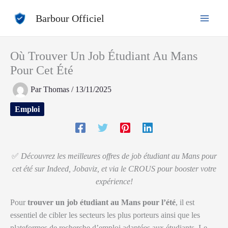
Aller
Barbour Officiel
au
contenu
Où Trouver Un Job Étudiant Au Mans
Pour Cet Été
Par
Thomas
/
13/11/2025
Emploi
✅
Découvrez les meilleures offres de job étudiant au Mans pour
cet été sur Indeed, Jobaviz, et via le CROUS pour booster votre
expérience!
Pour
trouver un job étudiant au Mans pour l’été
, il est
essentiel de cibler les secteurs les plus porteurs ainsi que les
plateformes de recherche d’emploi adaptées aux étudiants. Le